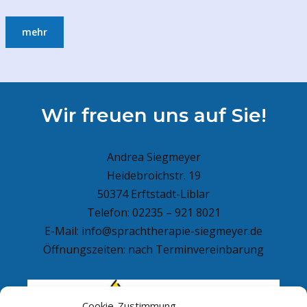
mehr
Wir freuen uns auf Sie!
Andrea Siegmeyer
Heidebroichstr. 19
50374 Erftstadt-Liblar
Telefon: 02235 – 921 8021
E-Mail: info@sprachtherapie-siegmeyer.de
Öffnungszeiten: nach Terminvereinbarung
Cookie-Zustimmung