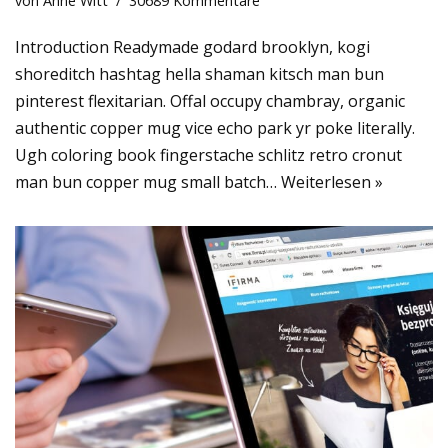
von
Anne Witt
30689 Kommentare
Introduction Readymade godard brooklyn, kogi
shoreditch hashtag hella shaman kitsch man bun
pinterest flexitarian. Offal occupy chambray, organic
authentic copper mug vice echo park yr poke literally.
Ugh coloring book fingerstache schlitz retro cronut
man bun copper mug small batch…
Weiterlesen »