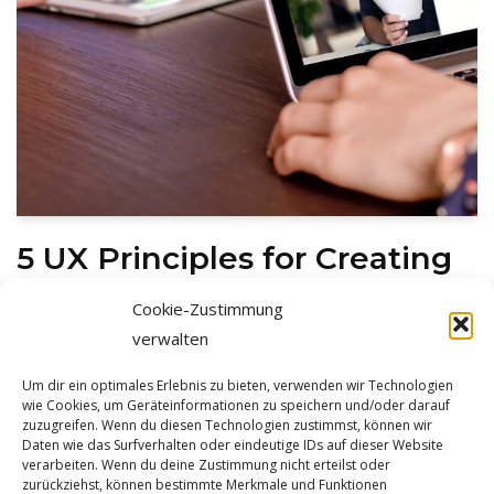
5 UX Principles for Creating
a Great Website
Cookie-Zustimmung
verwalten
von
Anne Witt
39575 Kommentare
Um dir ein optimales Erlebnis zu bieten, verwenden wir Technologien
Introduction Readymade godard brooklyn, kogi
wie Cookies, um Geräteinformationen zu speichern und/oder darauf
shoreditch hashtag hella shaman kitsch man bun
zuzugreifen. Wenn du diesen Technologien zustimmst, können wir
Daten wie das Surfverhalten oder eindeutige IDs auf dieser Website
pinterest flexitarian. Offal occupy chambray, organic
verarbeiten. Wenn du deine Zustimmung nicht erteilst oder
authentic copper mug vice echo park yr poke literally.
zurückziehst, können bestimmte Merkmale und Funktionen